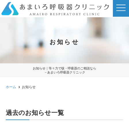
t
o
g
g
l
e
n
a
お知らせ
v
i
g
a
t
i
o
お知らせ｜等々力で咳・呼吸器のご相談なら
n
－あまいろ呼吸器クリニック
ホーム
お知らせ
過去のお知らせ一覧