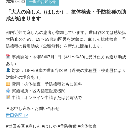
2026.06.30
一般のお知らせ
「大人の麻しん（はしか）」抗体検査・予防接種の助
成が始まります
都内近郊で麻しんの患者が増加しています。世田谷区では感染拡
大防止のため、19〜59歳の区民を対象に、麻しん抗体検査・予
防接種の費用助成（全額無料）を新たに開始します。
事業開始：令和8年7月1日（4/1〜6/30に受けた方も遡り助成
あり）
対象：19〜59歳の世田谷区民（過去の接種歴・検査歴により
対象外の場合あり）
費用：抗体検査・予防接種ともに無料
実施場所：区内指定医療機関
申請：オンライン申請またはお電話で
▼お申し込み・お問い合わせ
世田谷区HP
#世田谷区 #麻しん #はしか #予防接種 #抗体検査