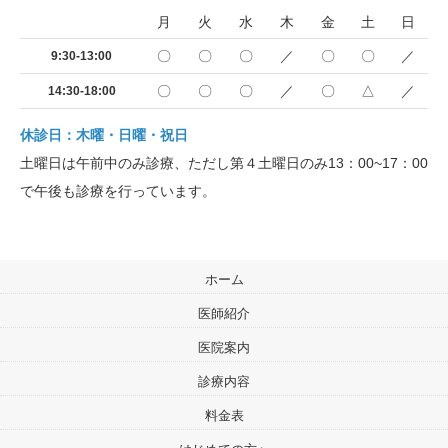
月
火
水
木
金
土
日
〇
〇
〇
／
〇
〇
／
9:30-13:00
〇
〇
〇
／
〇
△
／
14:30-18:00
休診日：木曜・日曜・祝日
土曜日は午前中のみ診療、ただし第４土曜日のみ13：00~17：00
で午後も診療を行っています。
ホーム
医師紹介
医院案内
診療内容
料金表