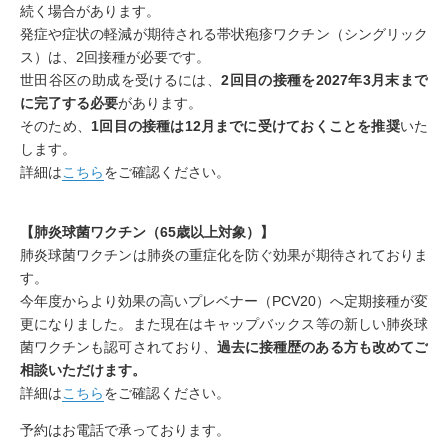
続く場合があります。
発症や症状の軽減が期待される帯状疱疹ワクチン（シングリック
ス）は、2回接種が必要です。
世田谷区の助成を受けるには、
2回目の接種を2027年3月末まで
に完了する必要
があります。
そのため、
1回目の接種は12月までに受けておくことを推奨
いた
します。
詳細は
こちら
をご確認ください。
【肺炎球菌ワクチン（65歳以上対象）】
肺炎球菌ワクチンは肺炎の重症化を防ぐ効果が期待されておりま
す。
今年度からより効果の高いプレベナー（PCV20）へ定期接種が変
更になりました。また現在はキャップバックス等の新しい肺炎球
菌ワクチンも認可されており、
過去に接種歴のある方も改めてご
相談いただけます。
詳細は
こちら
をご確認ください。
予約はお電話で承っております。