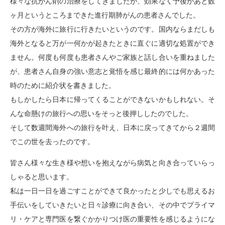
様々な抗がん剤の治療をしてきましたが、効果なく予後があと数
ヶ月というところまできた進行期肺がんの患者さんでした。
その方が海外に旅行に行きたいというのです。国内ならまだしも
海外となると万が一何かが起きたときに直ぐに適切な処置ができ
ません。何度も何度も患者さんや
ご家族と話し合いを重ねました
が、患者さん自身の強い意志と覚悟を感じ最終的には何かあった
時のために紹介状を書きました。
もしかしたら日本に帰ってくることができないかもしれない。そ
んな命懸けの旅行への思いをそっと後押ししたのでした。
そして数週間海外への旅行を叶え、日本に戻ってきてから２週間
でこの世を去ったのです。
皆さん様々な生き様や想いを抱えながら病気と向き合っていらっ
しゃると思います。
私は一日一日を過ごすことができて良かったと少しでも思えるお
手伝いをしていきたいと日々診療に向き合い、その中でプライマ
リ・ケアと専門医を繋ぐかかりつけ医の重要性を感じるようにな