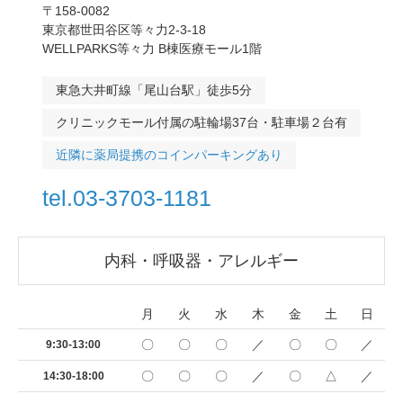
〒158-0082
東京都世田谷区等々力2-3-18
WELLPARKS等々力 B棟医療モール1階
東急大井町線「尾山台駅」徒歩5分
クリニックモール付属の駐輪場37台・駐車場２台有
近隣に薬局提携のコインパーキングあり
tel.03-3703-1181
内科・呼吸器・アレルギー
月
火
水
木
金
土
日
〇
〇
〇
／
〇
〇
／
9:30-13:00
〇
〇
〇
／
〇
△
／
14:30-18:00