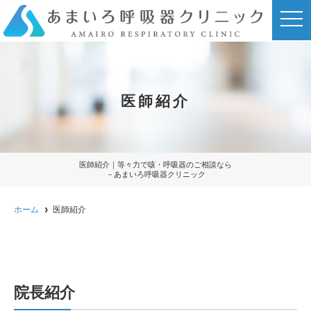
t
o
g
g
l
e
n
a
医師紹介
v
i
g
a
t
i
o
医師紹介｜等々力で咳・呼吸器のご相談なら
n
－あまいろ呼吸器クリニック
ホーム
医師紹介
院長紹介